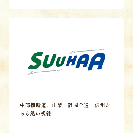
中部横断道、山梨―静岡全通 信州か
らも熱い視線