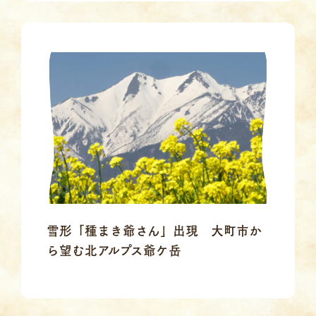
雪形「種まき爺さん」出現 大町市か
ら望む北アルプス爺ケ岳