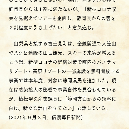
静岡県からは１割に満たないが、「新型コロナ収
束を見据えてツアーを企画し、静岡県からの客を
２割程度に引き上げたい」と意気込む。
山梨県と接する富士見町は、全線開通で入笠山
や八ケ岳連峰の山岳観光、スキーの来客が増える
と予想。新型コロナの経済対策で町内のパノラマ
リゾートと高原リゾートの一部施設を無料開放する
事業では本年度、対象に静岡県民を追加した。現
在は感染拡大の影響で事業自体を見合わせている
が、植松聖久産業課長は「静岡方面からの誘客に
向け、新たな計画を立てたい」と話している。
(2021年９月３日、信濃毎日新聞)