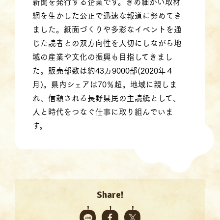
新聞を発行する企業です。きめ細かい取材
網を生かした公正で迅速な報道に努めてき
ました。紙面づくりや多彩なイベントを通
じた読者との双方向性を大切にしながら地
域の産業や文化の振興も目指してきまし
た。販売部数は約43万9000部(2020年４
月)。県内シェアは70％超。地域に親しま
れ、信頼される長野県民の主読紙として、
人と時代をつなぐ仕事に取り組んでいま
す。
Share!