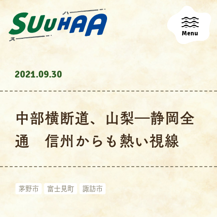
Menu
2021.09.30
中部横断道、山梨―静岡全
通 信州からも熱い視線
茅野市
富士見町
諏訪市