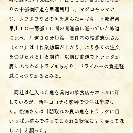
りの中部横断道を早速利用し、マグロやシマア
ジ、ホウボウなどの魚を運んだ＝写真。下部温泉
早川ＩＣ―南部ＩＣ間の開通前に通っていた峠道
に比べ、片道３０分短縮。責任者の松浦志保さん
（４２）は「作業効率が上がり、より多くの注文
を受けられる」と期待。以前は峠道でトラックが
鹿にぶつかるトラブルもあり、ドライバーの負担軽
減にもつながるとみる。
同社は仕入れた魚を県内の飲食店やホテルに卸
しているが、新型コロナの影響で受注は半減し
た。松浦さんは「朝取れの良い魚をトラックに目
いっぱい積んで持ってこられる状況に早く戻ってほ
しい」と願った。