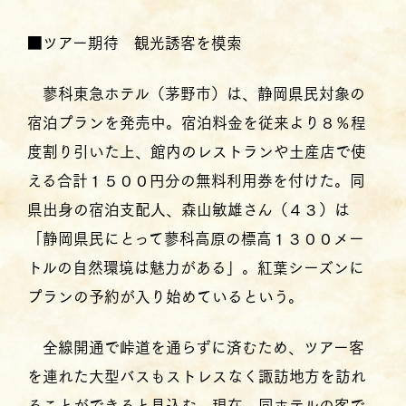
■ツアー期待 観光誘客を模索
蓼科東急ホテル（茅野市）は、静岡県民対象の
宿泊プランを発売中。宿泊料金を従来より８％程
度割り引いた上、館内のレストランや土産店で使
える合計１５００円分の無料利用券を付けた。同
県出身の宿泊支配人、森山敏雄さん（４３）は
「静岡県民にとって蓼科高原の標高１３００メー
トルの自然環境は魅力がある」。紅葉シーズンに
プランの予約が入り始めているという。
全線開通で峠道を通らずに済むため、ツアー客
を連れた大型バスもストレスなく諏訪地方を訪れ
ることができると見込む。現在、同ホテルの客で