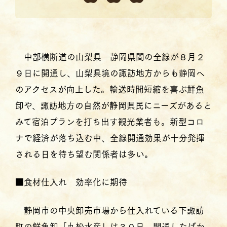
中部横断道の山梨県―静岡県間の全線が８月２
９日に開通し、山梨県境の諏訪地方からも静岡へ
のアクセスが向上した。輸送時間短縮を喜ぶ鮮魚
卸や、諏訪地方の自然が静岡県民にニーズがあると
みて宿泊プランを打ち出す観光業者も。新型コロ
ナで経済が落ち込む中、全線開通効果が十分発揮
される日を待ち望む関係者は多い。
■食材仕入れ 効率化に期待
静岡市の中央卸売市場から仕入れている下諏訪
町の鮮魚卸「丸松水産」は３０日、開通したばか