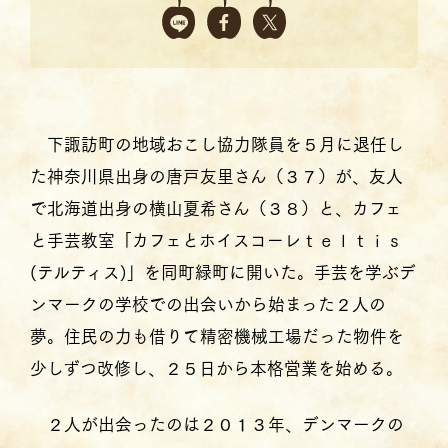
下諏訪町の地域おこし協力隊員を５月に退任し
た神奈川県出身の唐戸友里さん（３７）が、友人
で北海道出身の横山夏希さん（３８）と、カフェ
と手芸教室「カフェとホイスコーレｔｅｌｔｉｓ
(テルティス)」を同町緑町に開いた。手芸を学ぶデ
ンマークの学校での出会いから始まった２人の
夢。住民の力も借りて精密機械工場だった物件を
少しずつ改修し、２５日から本格営業を始める。
２人が出会ったのは２０１３年、デンマークの