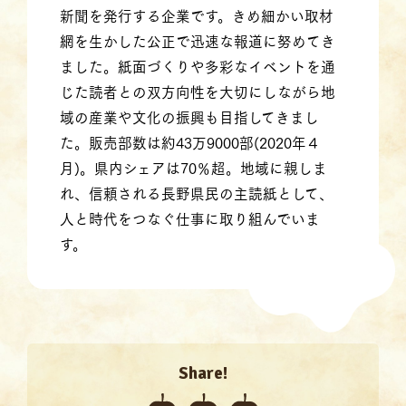
新聞を発行する企業です。きめ細かい取材
網を生かした公正で迅速な報道に努めてき
ました。紙面づくりや多彩なイベントを通
じた読者との双方向性を大切にしながら地
域の産業や文化の振興も目指してきまし
た。販売部数は約43万9000部(2020年４
月)。県内シェアは70％超。地域に親しま
れ、信頼される長野県民の主読紙として、
人と時代をつなぐ仕事に取り組んでいま
す。
Share!