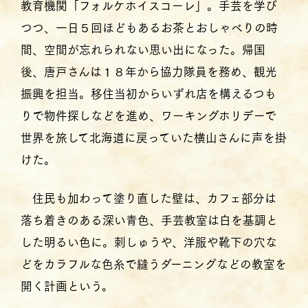
教育機関「フォルケホイスコーレ」。手芸を学び
つつ、一日５回ほどもあるお茶とおしゃべりの時
間、空間が忘れられない思い出になった。帰国
後、唐戸さんは１８年から協力隊員を務め、観光
振興を担当。移住当初からいずれ店を構えるつも
りで物件探しなどを進め、ワーキングホリデーで
世界を旅して北海道に戻っていた横山さんに声を掛
けた。
住民も加わって塗り直した壁は、カフェ部分は
落ち着きのある深い青色、手芸教室は白を基調と
した明るい色に。刺しゅうや、洋服や靴下の穴な
どをカラフルな色糸で縫うダーニングなどの教室を
開く計画という。