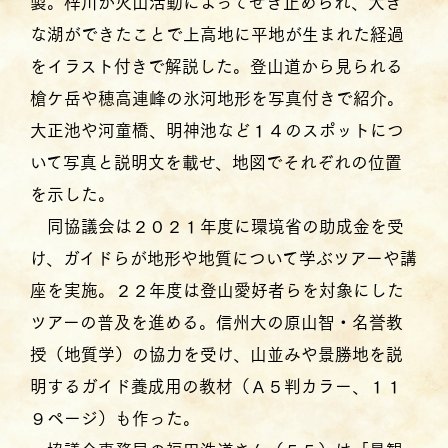
製。梓川が火山活動によってせき止められ、大き
な湖ができたことで上高地に平地が生まれた経過
をイラスト付きで解説した。登山道から見られる
槍ケ岳や穂高連峰の氷河地形を写真付きで紹介。
大正池や河童橋、明神池など１４のスポットにつ
いて写真と説明文を載せ、地図でそれぞれの位置
を示した。
同協議会は２０２１年度に環境省の助成金を受
け、ガイドらが地形や地質について学ぶツアーや講
座を実施。２２年度は登山愛好者らを対象にした
ツアーの普及を進める。信州大の原山智・名誉教
授（地質学）の協力を受け、山並みや景勝地を説
明するガイド養成用の教材（Ａ５判カラー、１１
９ページ）も作った。