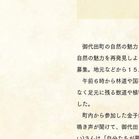
御代田町の自然の魅力
自然の魅力を再発見しよ
募集。地元などから１５
午前６時から林道や国
なく足元に残る獣道や植
した。
町内から参加した金子郷
鳴き声が聞けて、御代田
い)さんは「自分たちが