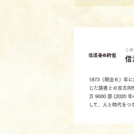
この
信
1873（明治６）
じた読者との双方向
万 9000 部 (2
して、人と時代をつ