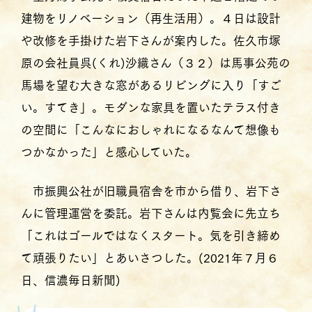
建物をリノベーション（再生活用）。４日は設計
や改修を手掛けた岩下さんが案内した。佐久市塚
原の会社員呉(くれ)沙織さん（３２）は馬事公苑の
馬場を望む大きな窓があるリビングに入り「すご
い。すてき」。モダンな家具を置いたテラス付き
の空間に「こんなにおしゃれになるなんて想像も
つかなかった」と感心していた。
市振興公社が旧職員宿舎を市から借り、岩下さ
んに管理運営を委託。岩下さんは内覧会に先立ち
「これはゴールではなくスタート。気を引き締め
て頑張りたい」とあいさつした。(2021年７月６
日、信濃毎日新聞)