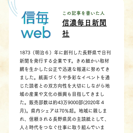
この記事を書いた人
信濃毎日新聞
社
1873（明治６）年に創刊した長野県で日刊
新聞を発行する企業です。きめ細かい取材
網を生かした公正で迅速な報道に努めてき
ました。紙面づくりや多彩なイベントを通
じた読者との双方向性を大切にしながら地
域の産業や文化の振興も目指してきまし
た。販売部数は約43万9000部(2020年４
月)。県内シェアは70％超。地域に親しま
れ、信頼される長野県民の主読紙として、
人と時代をつなぐ仕事に取り組んでいま