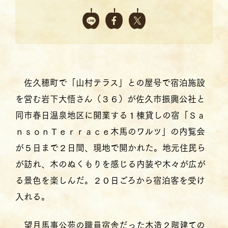
佐久穂町で「山村テラス」との屋号で宿泊施設
を営む岩下大悟さん（３６）が佐久市振興公社と
同市春日温泉地区に開業する１棟貸しの宿「Ｓａ
ｎｓｏｎＴｅｒｒａｃｅ木馬のワルツ」の内覧会
が５日まで２日間、現地で開かれた。地元住民ら
が訪れ、木のぬくもりを感じる内装や木々が広が
る景色を楽しんだ。２０日ごろから宿泊客を受け
入れる。
望月馬事公苑の職員宿舎だった木造２階建ての