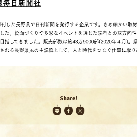
濃毎日新聞社
に創刊した長野県で日刊新聞を発行する企業です。きめ細かい取
した。紙面づくりや多彩なイベントを通じた読者との双方向性
指してきました。販売部数は約43万9000部(2020年４月)。
される長野県民の主読紙として、人と時代をつなぐ仕事に取り
Share!