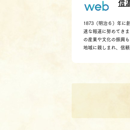
信
1873（明治６）年
速な報道に努めてきま
の産業や文化の振興も目
地域に親しまれ、信頼