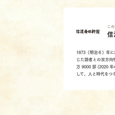
この
信
1873（明治６）
じた読者との双方向
万 9000 部 (2
して、人と時代をつ