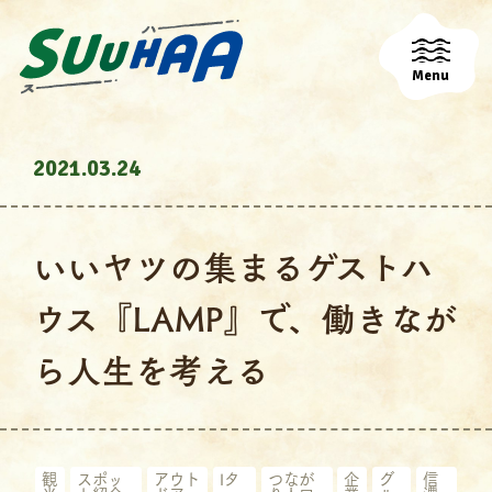
Menu
2021.03.24
いいヤツの集まるゲストハ
ウス『LAMP』で、働きなが
ら人生を考える
観
スポッ
アウト
Iタ
つなが
企
グ
信