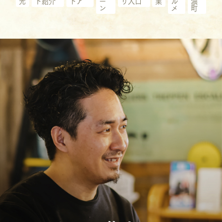
光
ト紹介
ドア
ー
り人口
業
ル
濃
ン
メ
町