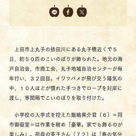
上田市上丸子の依田川にある丸子橋近くで５
日、約５０匹のこいのぼりが飾られた。地元の海
戸自治会、市商工会、丸子地域自治センターが毎
年行い、３２回目。イワツバメが飛び交う陽気の
中、１０人ほどが慣れた手つきでロープを対岸に
渡し、等間隔でこいのぼりを取り付けた。
小学校の入学式を控えた飯嶋爽介君（６）＝同
市御嶽堂＝は作業を眺め「豪華。家でも飾るのが
楽しみ」。祖母の英子さん（７２）は「春の気分