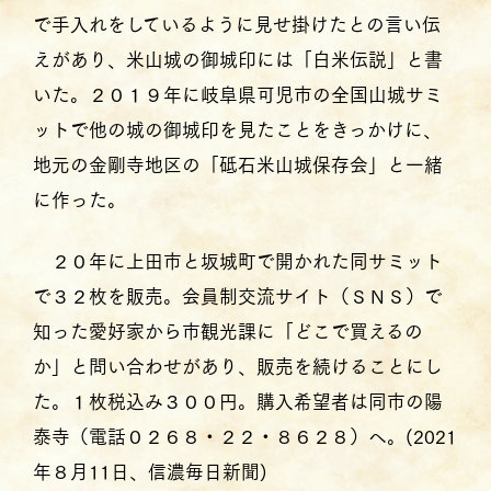
で手入れをしているように見せ掛けたとの言い伝
えがあり、米山城の御城印には「白米伝説」と書
いた。２０１９年に岐阜県可児市の全国山城サミ
ットで他の城の御城印を見たことをきっかけに、
地元の金剛寺地区の「砥石米山城保存会」と一緒
に作った。
２０年に上田市と坂城町で開かれた同サミット
で３２枚を販売。会員制交流サイト（ＳＮＳ）で
知った愛好家から市観光課に「どこで買えるの
か」と問い合わせがあり、販売を続けることにし
た。１枚税込み３００円。購入希望者は同市の陽
泰寺（電話０２６８・２２・８６２８）へ。(2021
年８月11日、信濃毎日新聞)