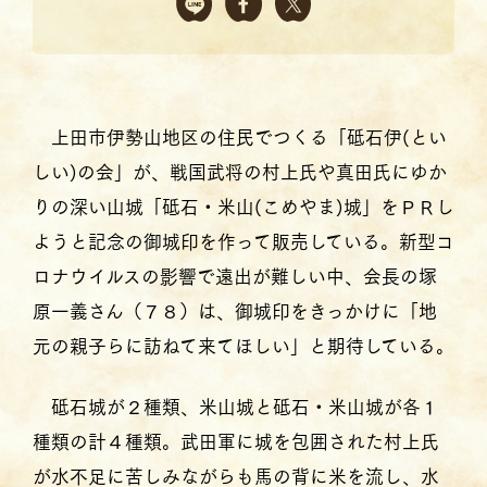
上田市伊勢山地区の住民でつくる「砥石伊(とい
しい)の会」が、戦国武将の村上氏や真田氏にゆか
りの深い山城「砥石・米山(こめやま)城」をＰＲし
ようと記念の御城印を作って販売している。新型コ
ロナウイルスの影響で遠出が難しい中、会長の塚
原一義さん（７８）は、御城印をきっかけに「地
元の親子らに訪ねて来てほしい」と期待している。
砥石城が２種類、米山城と砥石・米山城が各１
種類の計４種類。武田軍に城を包囲された村上氏
が水不足に苦しみながらも馬の背に米を流し、水