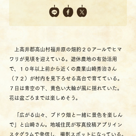
上高井郡高山村福井原の畑約２０アールでヒマ
ワリが見頃を迎えている。遊休農地の有効活用
で、１０年以上前から近くの農業山崎秀治さん
（７２）が村内を見下ろせる高台で育てている。
７日は青空の下、黄色い大輪が風に揺れていた。
花は盆ごろまでは楽しめそう。
「広がる山々、ブドウ畑と一緒に景色を楽しん
で」と山崎さん。地域住民が写真投稿アプリイン
スタグラムで発信し、撮影スポットになっている。