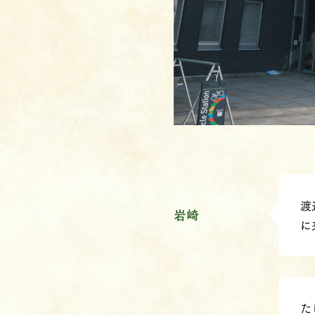
渡
岩崎
に
た