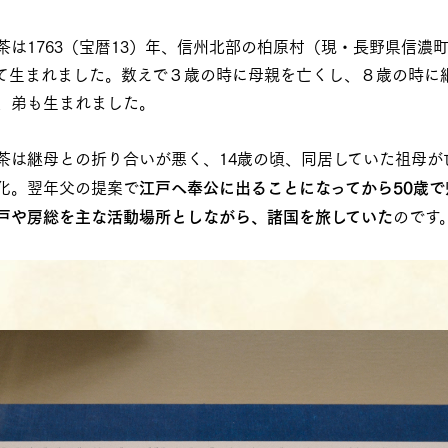
茶は1763（宝暦13）年、信州北部の柏原村（現・長野県信濃
て生まれました。数えで３歳の時に母親を亡くし、８歳の時に
、弟も生まれました。
茶は継母との折り合いが悪く、14歳の頃、同居していた祖母が
化。翌年父の提案で
江戸へ奉公に出ることになってから50歳で
戸や房総を主な活動場所としながら、諸国を旅していた
のです