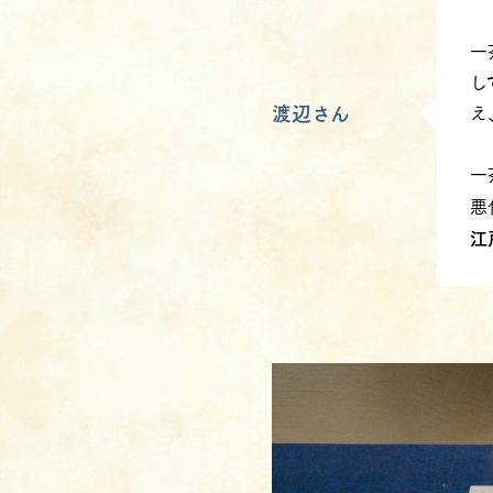
一
し
え
渡辺さん
一
悪
江