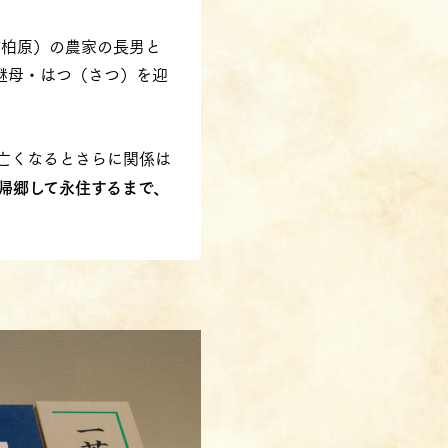
町柏原）の農家の長男と
継母・はつ（さつ）を迎
亡くなるとさらに関係は
帰郷して永住するまで、
。