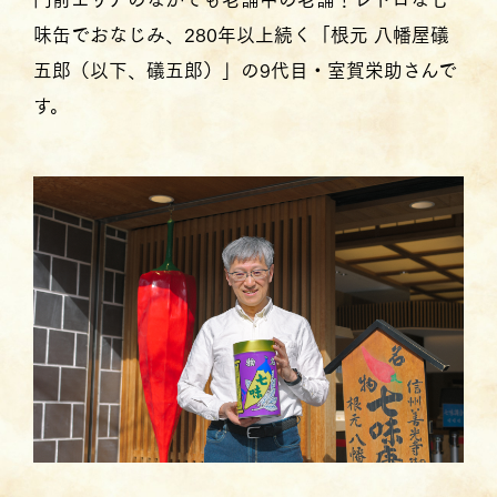
味缶でおなじみ、280年以上続く「根元 八幡屋礒
五郎（以下、礒五郎）」の9代目・室賀栄助さんで
す。