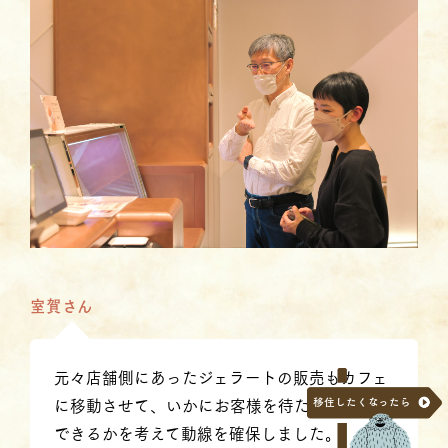
室賀さん
元々店舗側にあったジェラートの販売もカフェ
に移動させて、いかにお客様を待たせずご案内
移住したくなったら
できるかを考えて動線を確保しました。