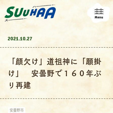
Menu
2021.10.27
「顔欠け」道祖神に「願掛
け」 安曇野で１６０年ぶ
り再建
安曇野市