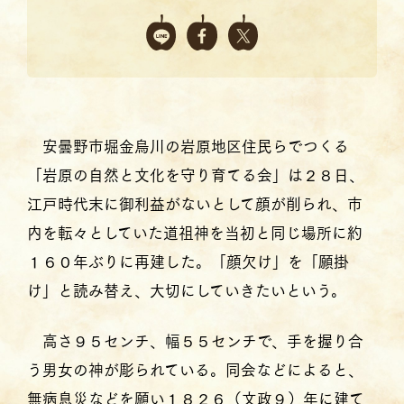
安曇野市堀金烏川の岩原地区住民らでつくる
「岩原の自然と文化を守り育てる会」は２８日、
江戸時代末に御利益がないとして顔が削られ、市
内を転々としていた道祖神を当初と同じ場所に約
１６０年ぶりに再建した。「顔欠け」を「願掛
け」と読み替え、大切にしていきたいという。
高さ９５センチ、幅５５センチで、手を握り合
う男女の神が彫られている。同会などによると、
無病息災などを願い１８２６（文政９）年に建て