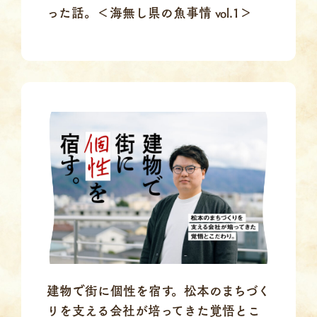
った話。＜海無し県の魚事情 vol.1＞
建物で街に個性を宿す。松本のまちづく
りを支える会社が培ってきた覚悟とこ