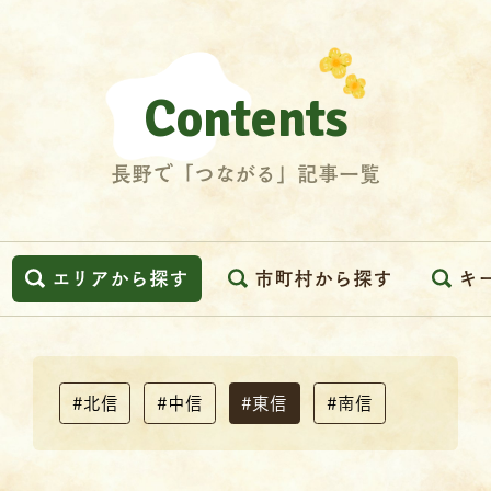
Contents
長野で「つながる」記事一覧
エリアから探す
市町村から探す
キ
#北信
#中信
#東信
#南信