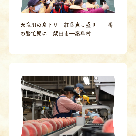
天竜川の舟下り 紅葉真っ盛り 一番
の繁忙期に 飯田市―泰阜村