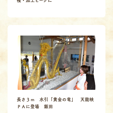
穫・加工ピークに
長さ３ｍ 水引「黄金の竜」 天龍峡
ＰＡに登場 飯田